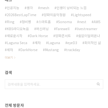
인공지능
생각
mesh
인생이 낭비되는 느낌
2026BestLapTime
양파의음악정원
Lightspeed
Ring
정비병
스마트홈
Sonoma
nest
AWS
KBS라디오녹음
머신러닝
Farewell
livestreamer
새로운시작
Dark Horse
양파콘서트
쉼없이달려온나
Laguna Seca
새차
Laguna
eyeD3
회의적인 삶
세차
DarkHorse
Mustang
trackday
더보기
검색
전체 방문자