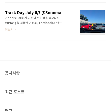
@Sonoma2025.06.21
4월 이후에나 생산 재계한다는 소식에 좌절해서
@Sonoma2025.06.22
시간 날때마마 Dealer재고를 검색하고 있었는
@Sonoma2025.07.05 @Laguna (예정) 그
Track Day July 6,7 @Sonoma
데, 한번은 Napa쪽 딜러사에 색상만 제외하고
리고 이건 Lap Timer로 측정한 최근 Best Lap
2 doors Car를 사도 된다는 허락을 받고나서
는 옵션이 모두 있는 모델이 있어서 연락했는데,
..
Mustang을 검색한 이래로, Facebook의 연관
Mark up이 만달러라서 고민하다가, 색상이 어
광고들이 나를 여기까지 이끌었다. 사실 미국에
더보기
떤지라도 볼까해서 주말에 가려고 했으나 금요
racing track(raceway라고 해야하나?)이 가까
일에 팔렸다는 소식듣고 좌절.한참 실망 후 방황
운데 있는지 몰랐다. 내가 알고 있던건 한국처럼
하던 중, 비교적 가까운 San Fransisco 쪽 딜러
BMW driving center가 있긴 한데 근처에 없길
사에 여전히 색상은 내가 원하는 것은 아니지만
래.. 그냥 더 이상 검색할 생각도 안했고, 뭐 그것
동일 옵션인 차가 배송중..
보단 그럴 여유도 없었고,, 어쩌다보니 뒤늦게
Nascar와 더불어 Track day라는것을 알게 된
이후로 아주 자연스럽게 운명처럼 빠지게 되었
다. 아직은 처음이라 가장 초보 그룹이고 차도
공지사항
racing에는 전혀 어울리지 않는 세단이다보니,
첫 Track Day에서 차의 한계만 느끼고 왔지만,
언젠가 advanced 그룹에서 racing..
최근 포스트
태그