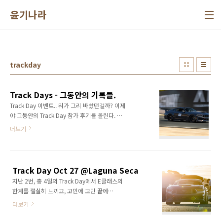
본문 바로가기
윤기나라
trackday
Track Days - 그동안의 기록들.
Track Day 이벤트.. 뭐가 그리 바빴던걸까? 이제
야 그동안의 Track Day 참가 후기를 올린다. 우
선 오늘까지의 Track Day 전체 참가 이력. 총 12
더보기
회. Benz E3002024.07.06
@Sonoma2024.07.07
@Sonoma2024.07.20
@Sonoma2024.07.21 @Sonoma Mustang
Track Day Oct 27 @Laguna Seca
DarkHorse2024.10.27
지난 2번, 총 4일의 Track Day에서 E클래스의
@Laguna2024.11.16 @Laguna2025.02.03
한계를 절실히 느끼고, 고민에 고민 끝에
@Sonoma2025.05.31
Custom Order로 Mustang 을 주문해서 하루하
@Sonoma2025.06.07
더보기
루 언제 생산하려나 기다려고 있었다.그러던 중
@Sonoma2025.06.08
내가 선택한 옵션인 Handling package는 내년