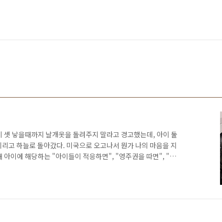
이 셋 낳을때까지 날개옷을 돌려주지 말라고 경고했는데, 아이 둘
데리고 하늘로 돌아갔다. 미국으로 오고나서 뭔가 나의 마음을 지
 아이에 해당하는 "아이들이 적응하면", "영주권을 따면", "집
등등.. 돌아가기 어렵게 상황을 만들어 왔는데, 뭔가 여전히 셋째
아닌가 싶다. 그래서 여전히 가정법 속에 살아가고 있다. 왜 가고
어"가 가장 큰 이유겠지만, 문득, 한국 생활에서 그리운게 뭘까 생
그리고 양파 콘서트. 집에서 혼자 캔맥주 말고, 시원한 500잔과