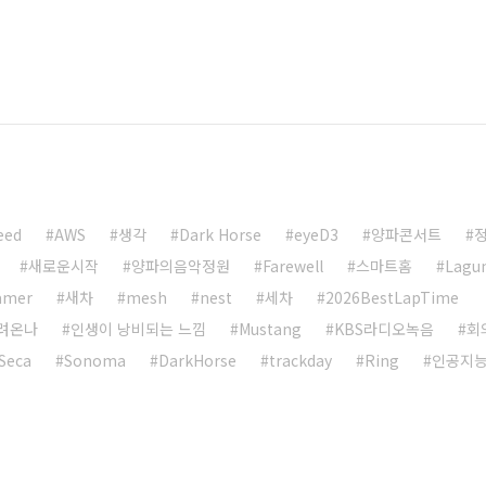
eed
AWS
생각
Dark Horse
eyeD3
양파콘서트
새로운시작
양파의음악정원
Farewell
스마트홈
Lagu
eamer
새차
mesh
nest
세차
2026BestLapTime
려온나
인생이 낭비되는 느낌
Mustang
KBS라디오녹음
회
Seca
Sonoma
DarkHorse
trackday
Ring
인공지