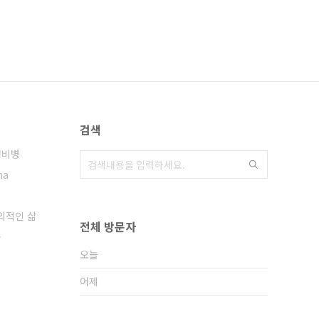
검색
정비병
na
의적인 삶
전체 방문자
능
오늘
어제