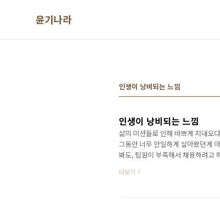
본문 바로가기
윤기나라
인생이 낭비되는 느낌
인생이 낭비되는 느낌
삶의 미션들로 인해 바쁘게 지내오다
그동안 너무 안일하게 살아왔던게 아
봐도, 팀원이 부족해서 채용하려고 해
도 전혀 문제가 없다. 하지만 얼마전
더보기
월급은 꼬박꼬박 들어오겠지만, "인
판단되어 이렇게 반 강제로 시장 동
마음으로 준비하고 있었고, 당장은,
Puppet/React/Flask/A..