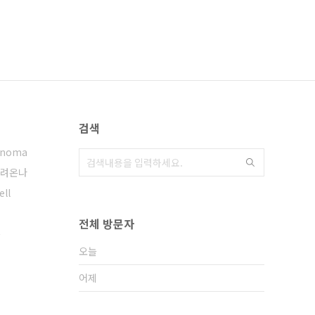
검색
onoma
려온나
ell
전체 방문자
음
오늘
어제