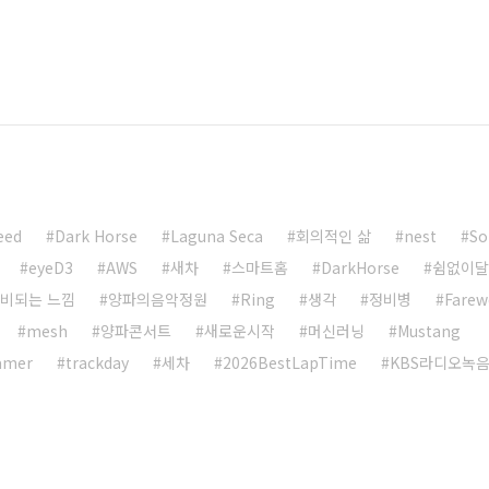
eed
Dark Horse
Laguna Seca
회의적인 삶
nest
S
eyeD3
AWS
새차
스마트홈
DarkHorse
쉼없이달
낭비되는 느낌
양파의음악정원
Ring
생각
정비병
Farew
mesh
양파콘서트
새로운시작
머신러닝
Mustang
eamer
trackday
세차
2026BestLapTime
KBS라디오녹