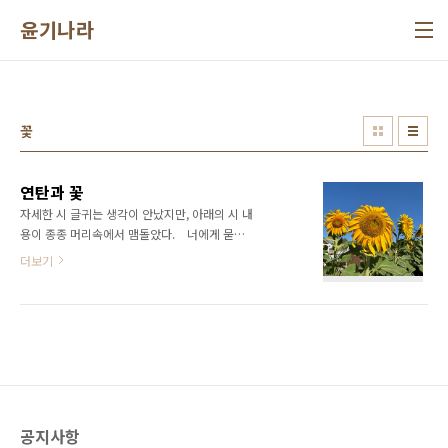
본문 바로가기
윤기나라
꽃
연탄과 꽃
자세한 시 글귀는 생각이 안났지만, 아래의 시 내
용이 종종 머리속에서 맴돌았다. 너에게 묻는
다 연탄재 함부로 발로 차지 마라 너는 누구
더보기
에게 한번이라도 뜨거운 사람이었느냐 여러 해
석이 있겠지만은, 나에게는 뭐랄까? 삶에서 한번
이라도 "뜨거운" 순간이 있었다면 그것만으로도
잘 살다 갔다고 할 수 있지 않을까 하는? 꽃도 어
차피 금방 질껀데,, 라는 생각에 좋아하진 않았었
는데, 어느 순간부터 꽃을 보면 지금 그 순간 화
려한 삶을 살고 있구나 라는 생각이 앞선다. 나에
겐 그 뜨거운 순간이 있었을까? 아니면 오고 있
공지사항
을까?