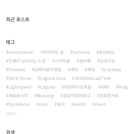
최근 포스트
태그
livestreamer
회의적인 삶
Sonoma
머신러닝
인생이 낭비되는 느낌
스마트홈
정비병
인공지능
Farewell
양파의음악정원
새차
세차
trackday
Dark Horse
Laguna Seca
2026BestLapTime
Lightspeed
Laguna
KBS라디오녹음
AWS
Ring
새로운시작
Mustang
쉼없이달려온나
양파콘서트
DarkHorse
nest
생각
eyeD3
mesh
더보기
검색