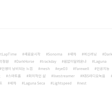
stLapTime
새로운시작
Sonoma
새차
머신러닝
Dark
악정원
DarkHorse
trackday
쉼없이달려온나
Laguna
인생이 낭비되는 느낌
mesh
eyeD3
Farewell
인공지능
g
스마트홈
회의적인 삶
livestreamer
KBS라디오녹음
트
세차
Laguna Seca
Lightspeed
nest