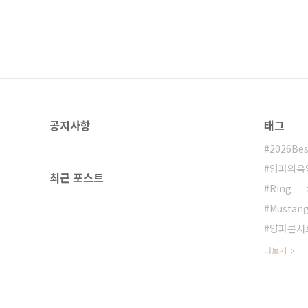
공지사항
태그
2026Be
양파의음
최근 포스트
Ring
Mustan
양파콘서
더보기