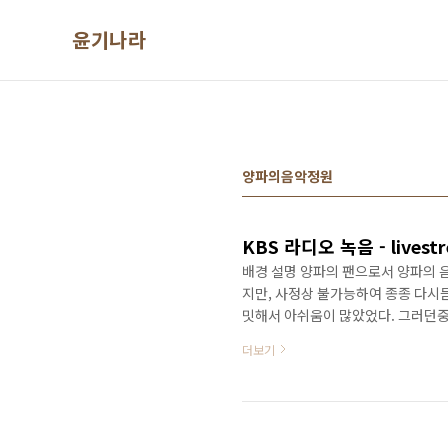
본문 바로가기
윤기나라
양파의음악정원
KBS 라디오 녹음 - livestr
배경 설명 양파의 팬으로서 양파의 음악정원
지만, 사정상 불가능하여 종종 다시
밋해서 아쉬움이 많았었다. 그러던중
니, 역시나 방법은 있었다. 준비물 Li
더보기
다른 Linux 배포판도 상관은 없음. - li
Jenkins설치해서 사용중인데, cron
Google Drive로 자동 복사하면 폰